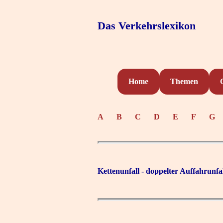
Das Verkehrslexikon
Home
Themen
A
B
C
D
E
F
G
Kettenunfall - doppelter Auffahrunf