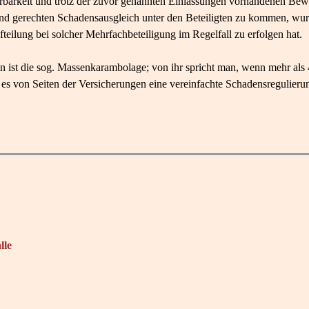
ärbarkeit und trotz der zuvor genannten Einlassungen vorhandenen Be
und gerechten Schadensausgleich unter den Beteiligten zu kommen, wu
eilung bei solcher Mehrfachbeteiligung im Regelfall zu erfolgen hat.
 ist die sog. Massenkarambolage; von ihr spricht man, wenn mehr als 4
 es von Seiten der Versicherungen eine vereinfachte Schadensregulieru
lle