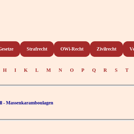
Gesetze
Strafrecht
OWi-Recht
Zivilrecht
V
H
I
K
L
M
N
O
P
Q
R
S
T
all - Massenkaramboulagen