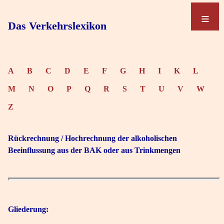
≡
≡
Das Verkehrslexikon
A
B
C
D
E
F
G
H
I
K
L
M
N
O
P
Q
R
S
T
U
V
W
Z
Rückrechnung / Hochrechnung der alkoholischen
Beeinflussung aus der BAK oder aus Trinkmengen
Gliederung: