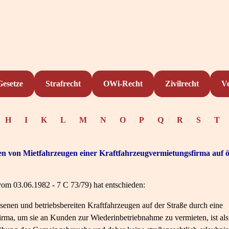
Gesetze
Strafrecht
OWi-Recht
Zivilrecht
V
H
I
K
L
M
N
O
P
Q
R
S
T
n von Mietfahrzeugen einer Kraftfahrzeugvermietungsfirma auf ö
om 03.06.1982 - 7 C 73/79) hat entschieden:
senen und betriebsbereiten Kraftfahrzeugen auf der Straße durch eine
rma, um sie an Kunden zur Wiederinbetriebnahme zu vermieten, ist als