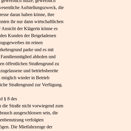
e gewerblich nutze; gewerblich
esentliche Aufstellungszweck, die
eresse daran haben könne, ihre
nten ihr nur dann wirtschaftlichen
Ansicht der Klägerin könne es
n den Kunden der Beigeladenen
tungsgewerbes im reinen
erkehrsgrund parke und es mit
 Familienmitglied abholen und
en öffentlichen Straßengrund zu
zugelassene und betriebsbereite
s möglich wieder in Betrieb
iche Straßengrund zur Verfügung.
d § 8 des
n die Straße nicht vorwiegend zum
auch ausgeschlossen sein, die
aßenbenutzung verfolgten
ögen. Die Mietfahrzeuge der