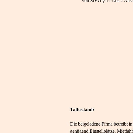
von StVO § 12 Abs 2 Ausüb
Tatbestand:
Die beigeladene Firma betreibt i
genügend Einstellplätze. Mietfah