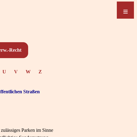
≡
≡
erw.-Recht
U
V
W
Z
ffentlichen Straßen
 zulässiges Parken im Sinne