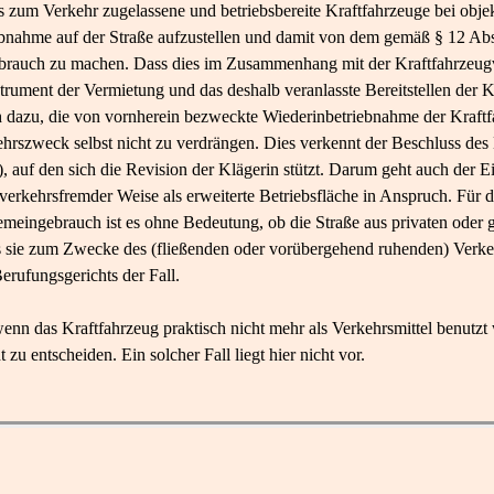
ls zum Verkehr zugelassene und betriebsbereite Kraftfahrzeuge bei obj
iebnahme auf der Straße aufzustellen und damit von dem gemäß § 12 Ab
rauch zu machen. Dass dies im Zusammenhang mit der Kraftfahrzeugve
trument der Vermietung und das deshalb veranlasste Bereitstellen der K
h dazu, die von vornherein bezweckte Wiederinbetriebnahme der Kraftf
kehrszweck selbst nicht zu verdrängen. Dies verkennt der Beschluss 
uf den sich die Revision der Klägerin stützt. Darum geht auch der Ei
erkehrsfremder Weise als erweiterte Betriebsfläche in Anspruch. Für d
emeingebrauch ist es ohne Bedeutung, ob die Straße aus privaten oder 
ss sie zum Zwecke des (fließenden oder vorübergehend ruhenden) Verkehr
erufungsgerichts der Fall.
enn das Kraftfahrzeug praktisch nicht mehr als Verkehrsmittel benutzt 
 zu entscheiden. Ein solcher Fall liegt hier nicht vor.