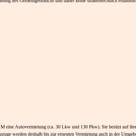
ung des Gemeingebrauchs und daher keine straßenrechtlich erlaubnis
n M eine Autovermietung (ca. 30 Lkw und 130 Pkw). Sie besitzt auf ihr
rzeuge werden deshalb bis zur erneuten Vermietung auch in der Umgebu