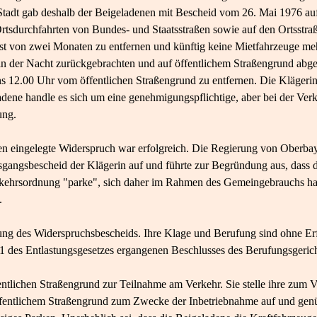
 Stadt gab deshalb der Beigeladenen mit Bescheid vom 26. Mai 1976 auf
rtsdurchfahrten von Bundes- und Staatsstraßen sowie auf den Ortsstraße
ist von zwei Monaten zu entfernen und künftig keine Mietfahrzeuge me
 in der Nacht zurückgebrachten und auf öffentlichem Straßengrund abge
s 12.00 Uhr vom öffentlichen Straßengrund zu entfernen. Die Klägerin v
dene handle es sich um eine genehmigungspflichtige, aber bei der Verk
ung.
n eingelegte Widerspruch war erfolgreich. Die Regierung von Oberba
angsbescheid der Klägerin auf und führte zur Begründung aus, dass d
erkehrsordnung "parke", sich daher im Rahmen des Gemeingebrauchs ha
.
ung des Widerspruchsbescheids. Ihre Klage und Berufung sind ohne Er
 1 des Entlastungsgesetzes ergangenen Beschlusses des Berufungsgericht
ntlichen Straßengrund zur Teilnahme am Verkehr. Sie stelle ihre zum 
öffentlichem Straßengrund zum Zwecke der Inbetriebnahme auf und gen