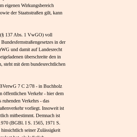
um eigenen Wirkungsbereich
wie der Staatsstraßen gilt, kann
ch (§ 137 Abs. 1 VwGO) voll
es Bundesfernstraßengesetzes in der
StrWG und damit auf Landesrecht
Beigeladenen überschreite den in
n, steht mit dem bundesrechtlichen
- BVerwG 7 C 2/78 - in Buchholz
 öffentlichen Verkehr - hier dem
es ruhenden Verkehrs - das
ßenverkehr vorliegt. Insoweit ist
tlich mitbestimmt. Demnach ist
1970 (BGBl. I S. 1565, 1971 S.
insichtlich seiner Zulässigkeit