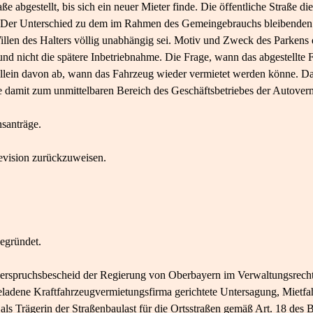
 abgestellt, bis sich ein neuer Mieter finde. Die öffentliche Straße die
. Der Unterschied zu dem im Rahmen des Gemeingebrauchs bleibenden P
llen des Halters völlig unabhängig sei. Motiv und Zweck des Parkens d
und nicht die spätere Inbetriebnahme. Die Frage, wann das abgestellte
allein davon ab, wann das Fahrzeug wieder vermietet werden könne. D
e damit zum unmittelbaren Bereich des Geschäftsbetriebes der Autover
nsanträge.
evision zurückzuweisen.
begründet.
erspruchsbescheid der Regierung von Oberbayern im Verwaltungsrecht
igeladene Kraftfahrzeugvermietungsfirma gerichtete Untersagung, Mietfa
 als Trägerin der Straßenbaulast für die Ortsstraßen gemäß Art. 18 des