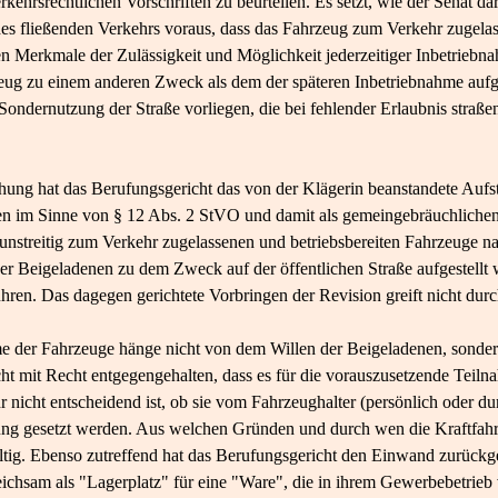
kehrsrechtlichen Vorschriften zu beurteilen. Es setzt, wie der Senat darg
 fließenden Verkehrs voraus, dass das Fahrzeug zum Verkehr zugelasse
n Merkmale der Zulässigkeit und Möglichkeit jederzeitiger Inbetriebna
eug zu einem anderen Zweck als dem der späteren Inbetriebnahme aufges
dernutzung der Straße vorliegen, die bei fehlender Erlaubnis straßen
ung hat das Berufungsgericht das von der Klägerin beanstandete Aufst
ken im Sinne von § 12 Abs. 2 StVO und damit als gemeingebräuchliche
ie unstreitig zum Verkehr zugelassenen und betriebsbereiten Fahrzeuge 
der Beigeladenen zu dem Zweck auf der öffentlichen Straße aufgestellt
hren. Das dagegen gerichtete Vorbringen der Revision greift nicht durc
 der Fahrzeuge hänge nicht von dem Willen der Beigeladenen, sonde
cht mit Recht entgegengehalten, dass es für die vorauszusetzende Teilna
nicht entscheidend ist, ob sie vom Fahrzeughalter (persönlich oder dur
g gesetzt werden. Aus welchen Gründen und durch wen die Kraftfahrz
ültig. Ebenso zutreffend hat das Berufungsgericht den Einwand zurück
eichsam als "Lagerplatz" für eine "Ware", die in ihrem Gewerbebetrieb 