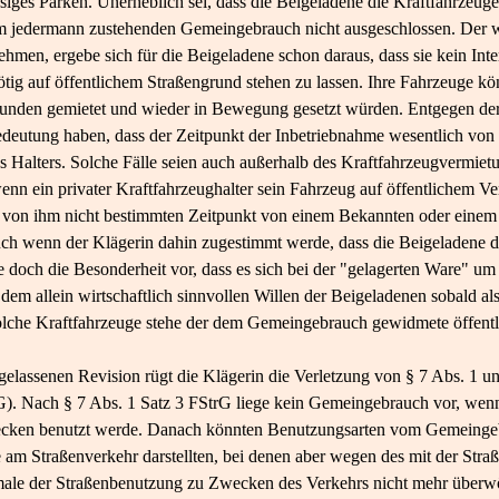
ssiges Parken. Unerheblich sei, dass die Beigeladene die Kraftfahrzeug
m jedermann zustehenden Gemeingebrauch nicht ausgeschlossen. Der w
hmen, ergebe sich für die Beigeladene schon daraus, dass sie kein Int
tig auf öffentlichem Straßengrund stehen zu lassen. Ihre Fahrzeuge kön
nden gemietet und wieder in Bewegung gesetzt würden. Entgegen der 
edeutung haben, dass der Zeitpunkt der Inbetriebnahme wesentlich vo
 Halters. Solche Fälle seien auch außerhalb des Kraftfahrzeugvermie
wenn ein privater Kraftfahrzeughalter sein Fahrzeug auf öffentlichem V
, von ihm nicht bestimmten Zeitpunkt von einem Bekannten oder einem
Auch wenn der Klägerin dahin zugestimmt werde, dass die Beigeladene d
 doch die Besonderheit vor, dass es sich bei der "gelagerten Ware" um 
dem allein wirtschaftlich sinnvollen Willen der Beigeladenen sobald al
lche Kraftfahrzeuge stehe der dem Gemeingebrauch gewidmete öffentl
elassenen Revision rügt die Klägerin die Verletzung von § 7 Abs. 1 un
G). Nach § 7 Abs. 1 Satz 3 FStrG liege kein Gemeingebrauch vor, wen
ecken benutzt werde. Danach könnten Benutzungsarten vom Gemeingebr
e am Straßenverkehr darstellten, bei denen aber wegen des mit der Str
ale der Straßenbenutzung zu Zwecken des Verkehrs nicht mehr überw