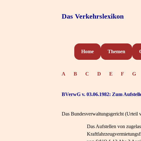
Das Verkehrslexikon
Home
Themen
A
B
C
D
E
F
G
BVerwG v. 03.06.1982: Zum Aufstelle
Das Bundesverwaltungsgericht (Urteil v
Das Aufstellen von zugelas
Kraftfahrzeugvermietungsfi