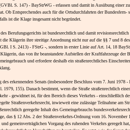
(GVBl. S. 147) - BayStrWG - erlassen und damit in Ausübung einer z
t. Ob Entsprechendes auch für die Ortsdurchfahrten der Bundesfern- so
alls ist die Klage insgesamt nicht begründet.
 des Berufungsgerichts ist bundesrechtlich und damit revisionsrechtli
it die Klägerin ihre streitige Anordnung nicht nur auf die §§ 7 und 8 d
l. I S. 2413) - FStrG -, sondern in erster Linie auf Art. 14, 18 Bay
r Klägerin, das von ihr beanstandete Aufstellen der Kraftfahrzeuge der 
emeingebrauch und erfordere deshalb ein straßenrechtliches Einschreite
klang.
ng des erkennenden Senats (insbesondere Beschluss vom 7. Juni 1978 
 1979, 155). Danach bestimmt, wenn die Straße straßenrechtlich einem
hr - gewidmet ist, für den Bereich dieses Verkehrs - einschließlich d
gelte Straßenverkehrsrecht, inwieweit eine zulässige Teilnahme am Stra
aßenrechtlich geregelte Inhalt des Gemeingebrauchs bundesverkehrsrech
uge, das § 12 Abs. 2 der Straßenverkehrs-Ordnung vom 16. November 
 und gemeinverträglichen Vorgang des ruhenden Verkehrs geregelt hat, h