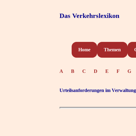
Das Verkehrslexikon
Home
Themen
A
B
C
D
E
F
G
Urteilsanforderungen im Verwaltungs