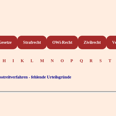
Gesetze
Strafrecht
OWi-Recht
Zivilrecht
V
H
I
K
L
M
N
O
P
Q
R
S
T
streitverfahren - fehlende Urteilsgründe