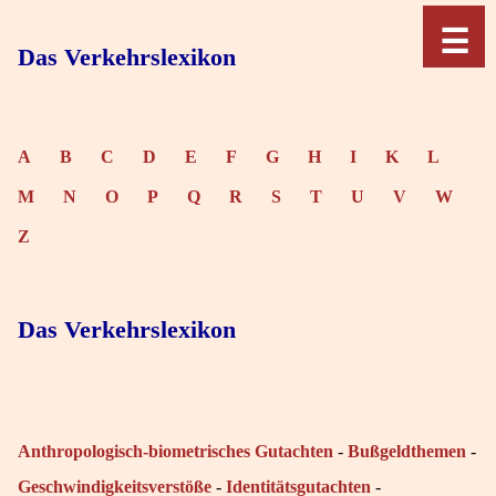
☰
☰
≡
≡
Das Verkehrslexikon
A
B
C
D
E
F
G
H
I
K
L
M
N
O
P
Q
R
S
T
U
V
W
Z
Das Verkehrslexikon
Anthropologisch-biometrisches Gutachten
-
Bußgeldthemen
-
Geschwindigkeitsverstöße
-
Identitätsgutachten
-