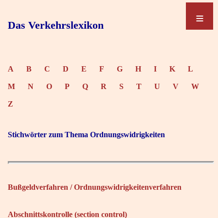
≡
≡
Das Verkehrslexikon
A
B
C
D
E
F
G
H
I
K
L
M
N
O
P
Q
R
S
T
U
V
W
Z
Stichwörter zum Thema Ordnungswidrigkeiten
Bußgeldverfahren / Ordnungswidrigkeitenverfahren
Abschnittskontrolle (section control)