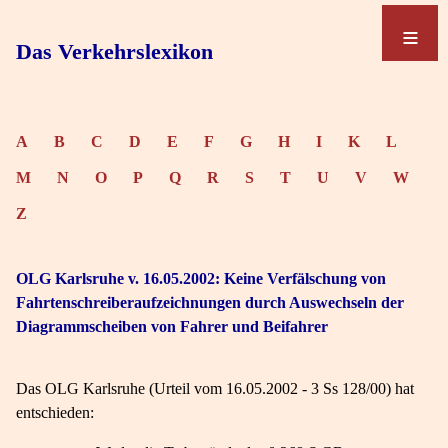
≡
≡
Das Verkehrslexikon
A
B
C
D
E
F
G
H
I
K
L
M
N
O
P
Q
R
S
T
U
V
W
Z
OLG Karlsruhe v. 16.05.2002: Keine Verfälschung von
Fahrtenschreiberaufzeichnungen durch Auswechseln der
Diagrammscheiben von Fahrer und Beifahrer
Das OLG Karlsruhe (Urteil vom 16.05.2002 - 3 Ss 128/00) hat
entschieden: