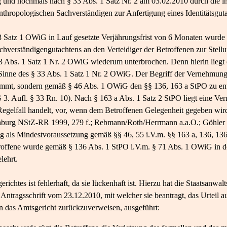
 und nochmals nach § 33 Abs. 1 Satz Nr. 2 am 03.02.2010 durch die i
nthropologischen Sachverständigen zur Anfertigung eines Identitätsgut
 3 Satz 1 OWiG in Lauf gesetzte Verjährungsfrist von 6 Monaten wurde
chverständigengutachtens an den Verteidiger der Betroffenen zur Stel
Abs. 1 Satz 1 Nr. 2 OWiG wiederum unterbrochen. Denn hierin liegt e
inne des § 33 Abs. 1 Satz 1 Nr. 2 OWiG. Der Begriff der Vernehmung 
timmt, sondern gemäß § 46 Abs. 1 OWiG den §§ 136, 163 a StPO zu e
Aufl. § 33 Rn. 10). Nach § 163 a Abs. 1 Satz 2 StPO liegt eine Ve
 Regelfall handelt, vor, wenn dem Betroffenen Gelegenheit gegeben wi
urg NStZ-​RR 1999, 279 f.; Rebmann/Roth/Herrmann a.a.O.; Göhler 
g als Mindestvoraussetzung gemäß §§ 46, 55 i.V.m. §§ 163 a, 136, 1
troffene wurde gemäß § 136 Abs. 1 StPO i.V.m. § 71 Abs. 1 OWiG in 
lehrt.
ichtes ist fehlerhaft, da sie lückenhaft ist. Hierzu hat die Staatsanwal
 Antragsschrift vom 23.12.2010, mit welcher sie beantragt, das Urteil 
 das Amtsgericht zurückzuverweisen, ausgeführt: