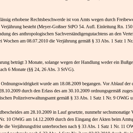
ulässig erhobene Rechtsbeschwerde ist von Amts wegen durch Freibewe
 Verjährung besteht (Meyer-​Goßner StPO 54. Aufl. Einleitung Rn. 150 f
dung des anthropologischen Sachverständigengutachtens an den Vertei
ei Wochen am 08.07.2010 die Verjährung gemäß § 33 Abs. 1 Satz 1 N
jährung beträgt 3 Monate, solange wegen der Handlung weder ein Bußg
anach 6 Monate (§§ 24, 26 Abs. 3 StVG).
e Ordnungswidrigkeit wurde am 18.08.2009 begangen. Vor Ablauf der d
 28.10.2009 durch den Erlass des am 30.10.2009 ordnungsgemäß zugest
rischen Polizeiverwaltungsamt gemäß § 33 Abs. 1 Satz 1 Nr. 9 OWiG u
ldbescheides am 28.10.2009 in Lauf gesetzte, nunmehr sechsmonatige 
1 Nr. 10 OWiG am 14.12.2009 durch den Eingang der Akten beim Amtsg
 die Verjährungsfrist unterbrochen nach § 33 Abs. 1 Satz 1 Nr. 11 O