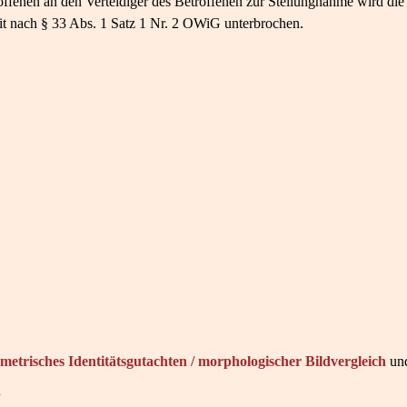
offenen an den Verteidiger des Betroffenen zur Stellungnahme wird di
t nach § 33 Abs. 1 Satz 1 Nr. 2 OWiG unterbrochen.
metrisches Identitätsgutachten / morphologischer Bildvergleich
un
n