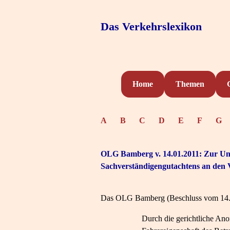
Das Verkehrslexikon
Home
Themen
A
B
C
D
E
F
G
OLG Bamberg v. 14.01.2011: Zur Un
Sachverständigengutachtens an den V
Das OLG Bamberg (Beschluss vom 14.01
Durch die gerichtliche An