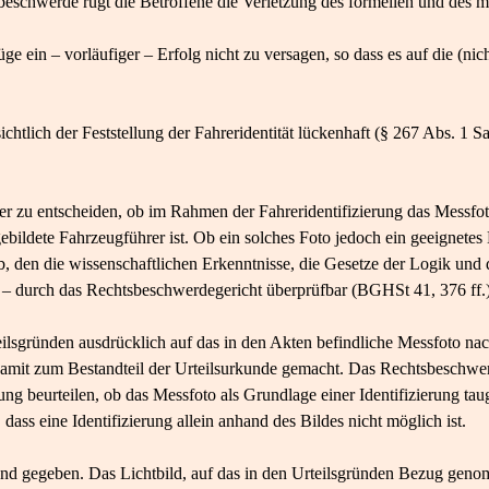
beschwerde rügt die Betroffene die Verletzung des formellen und des ma
rüge ein – vorläufiger – Erfolg nicht zu versagen, so dass es auf die (n
ichtlich der Feststellung der Fahreridentität lückenhaft (§ 267 Abs. 1 S
ter zu entscheiden, ob im Rahmen der Fahreridentifizierung das Messfoto
ebildete Fahrzeugführer ist. Ob ein solches Foto jedoch ein geeignetes B
, den die wissenschaftlichen Erkenntnisse, die Gesetze der Logik und 
 – durch das Rechtsbeschwerdegericht überprüfbar (BGHSt 41, 376 ff.)
eilsgründen ausdrücklich auf das in den Akten befindliche Messfoto na
it zum Bestandteil der Urteilsurkunde gemacht. Das Rechtsbeschwer
g beurteilen, ob das Messfoto als Grundlage einer Identifizierung taugl
 dass eine Identifizierung allein anhand des Bildes nicht möglich ist.
egend gegeben. Das Lichtbild, auf das in den Urteilsgründen Bezug gen