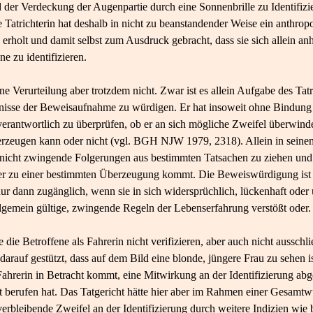
 der Verdeckung der Augenpartie durch eine Sonnenbrille zu Identifiz
 Tatrichterin hat deshalb in nicht zu beanstandender Weise ein anthrop
rholt und damit selbst zum Ausdruck gebracht, dass sie sich allein anh
ne zu identifizieren.
ne Verurteilung aber trotzdem nicht. Zwar ist es allein Aufgabe des Tatr
bnisse der Beweisaufnahme zu würdigen. Er hat insoweit ohne Bindung
erantwortlich zu überprüfen, ob er an sich mögliche Zweifel überwind
rzeugen kann oder nicht (vgl. BGH NJW 1979, 2318). Allein in seine
h nicht zwingende Folgerungen aus bestimmten Tatsachen zu ziehen und
er zu einer bestimmten Überzeugung kommt. Die Beweiswürdigung ist 
r dann zugänglich, wenn sie in sich widersprüchlich, lückenhaft oder u
gemein gültige, zwingende Regeln der Lebenserfahrung verstößt oder. Di
die Betroffene als Fahrerin nicht verifizieren, aber auch nicht ausschli
 darauf gestützt, dass auf dem Bild eine blonde, jüngere Frau zu sehen i
 Fahrerin in Betracht kommt, eine Mitwirkung an der Identifizierung abg
 berufen hat. Das Tatgericht hätte hier aber im Rahmen einer Gesamt
erbleibende Zweifel an der Identifizierung durch weitere Indizien wie 