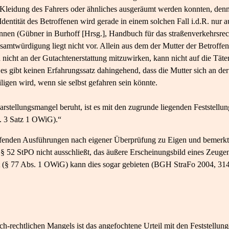
ie Kleidung des Fahrers oder ähnliches ausgeräumt werden konnten, de
r Identität des Betroffenen wird gerade in einem solchen Fall i.d.R. nu
nen (Gübner in Burhoff [Hrsg.], Handbuch für das straßenverkehrsrech
samtwürdigung liegt nicht vor. Allein aus dem der Mutter der Betroff
nicht an der Gutachtenerstattung mitzuwirken, kann nicht auf die Täter
s gibt keinen Erfahrungssatz dahingehend, dass die Mutter sich an der
ligen wird, wenn sie selbst gefahren sein könnte.
arstellungsmangel beruht, ist es mit den zugrunde liegenden Feststell
. 3 Satz 1 OWiG).“
effenden Ausführungen nach eigener Überprüfung zu Eigen und bemerkt
 52 StPO nicht ausschließt, das äußere Erscheinungsbild eines Zeugen 
ht (§ 77 Abs. 1 OWiG) kann dies sogar gebieten (BGH StraFo 2004, 314
h-​rechtlichen Mangels ist das angefochtene Urteil mit den Feststellun