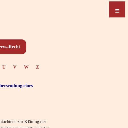
≡
≡
erw.-Recht
U
V
W
Z
bersendung eines
utachtens zur Klärung der