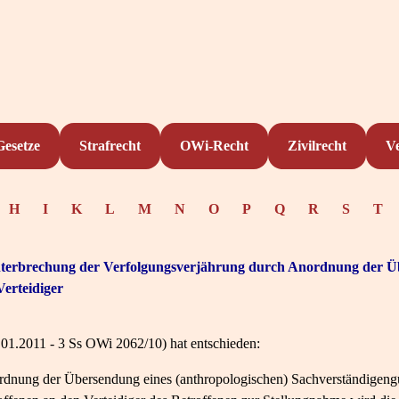
Gesetze
Strafrecht
OWi-Recht
Zivilrecht
V
H
I
K
L
M
N
O
P
Q
R
S
T
terbrechung der Verfolgungsverjährung durch Anordnung der Ü
erteidiger
.2011 - 3 Ss OWi 2062/10) hat entschieden:
ordnung der Übersendung eines (anthropologischen) Sachverständigeng