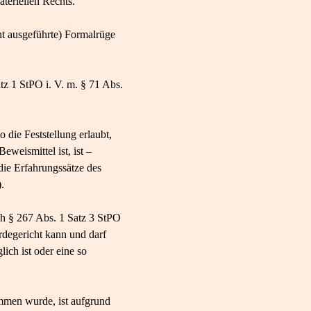
teriellen Rechts.
icht ausgeführte) Formalrüge
atz 1 StPO i. V. m. § 71 Abs.
 die Feststellung erlaubt,
eweismittel ist, ist –
die Erfahrungssätze des
.
ch § 267 Abs. 1 Satz 3 StPO
degericht kann und darf
ich ist oder eine so
ommen wurde, ist aufgrund