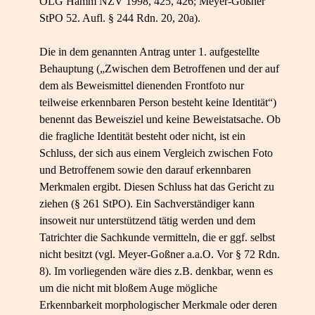
OLG Hamm NZV 1998, 425, 426; Meyer-Goßner
StPO 52. Aufl. § 244 Rdn. 20, 20a).
Die in dem genannten Antrag unter 1. aufgestellte
Behauptung („Zwischen dem Betroffenen und der auf
dem als Beweismittel dienenden Frontfoto nur
teilweise erkennbaren Person besteht keine Identität“)
benennt das Beweisziel und keine Beweistatsache. Ob
die fragliche Identität besteht oder nicht, ist ein
Schluss, der sich aus einem Vergleich zwischen Foto
und Betroffenem sowie den darauf erkennbaren
Merkmalen ergibt. Diesen Schluss hat das Gericht zu
ziehen (§ 261 StPO). Ein Sachverständiger kann
insoweit nur unterstützend tätig werden und dem
Tatrichter die Sachkunde vermitteln, die er ggf. selbst
nicht besitzt (vgl. Meyer-Goßner a.a.O. Vor § 72 Rdn.
8). Im vorliegenden wäre dies z.B. denkbar, wenn es
um die nicht mit bloßem Auge mögliche
Erkennbarkeit morphologischer Merkmale oder deren