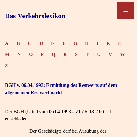
≡
≡
Das Verkehrslexikon
A
B
C
D
E
F
G
H
I
K
L
M
N
O
P
Q
R
S
T
U
V
W
Z
BGH v. 06.04.1993: Ermittlung des Restwerts auf dem
allgemeinen Restwertmarkt
Der BGH (Urteil vom 06.04.1993 - VI ZR 181/92) hat
entschieden:
Der Geschädigte darf bei Ausübung der