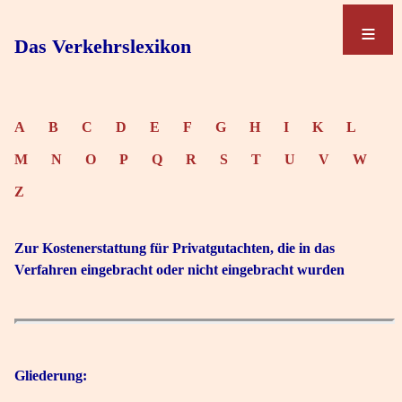
≡
≡
Das Verkehrslexikon
A
B
C
D
E
F
G
H
I
K
L
M
N
O
P
Q
R
S
T
U
V
W
Z
Zur Kostenerstattung für Privatgutachten, die in das
Verfahren eingebracht oder nicht eingebracht wurden
Gliederung: