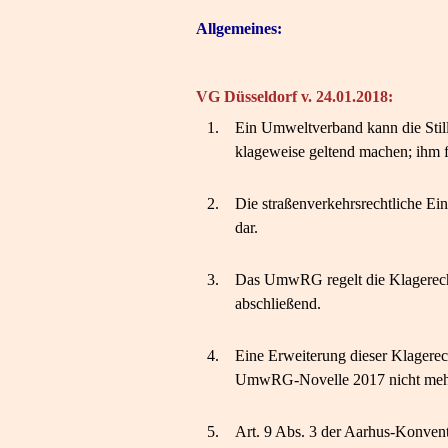
Allgemeines:
VG Düsseldorf v. 24.01.2018:
1.
Ein Umweltverband kann die Still
klageweise geltend machen; ihm f
2.
Die straßenverkehrsrechtliche Ei
dar.
3.
Das UmwRG regelt die Klagerech
abschließend.
4.
Eine Erweiterung dieser Klagerech
UmwRG-Novelle 2017 nicht mehr 
5.
Art. 9 Abs. 3 der Aarhus-Konvent