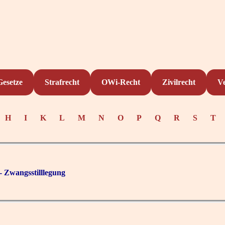
Gesetze
Strafrecht
OWi-Recht
Zivilrecht
V
H
I
K
L
M
N
O
P
Q
R
S
T
- Zwangsstilllegung