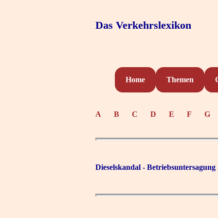
Das Verkehrslexikon
Home
Themen
A
B
C
D
E
F
G
Dieselskandal - Betriebsuntersagung 