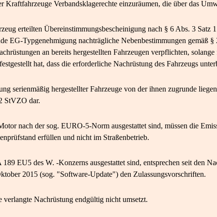
lner Kraftfahrzeuge Verbandsklagerechte einzuräumen, die über das U
hrzeug erteilten Übereinstimmungsbescheinigung nach § 6 Abs. 3 Satz 
gende EG-Typgenehmigung nachträgliche Nebenbestimmungen gemäß §
achrüstungen an bereits hergestellten Fahrzeugen verpflichten, solange f
stgestellt hat, dass die erforderliche Nachrüstung des Fahrzeugs unterb
ung serienmäßig hergestellter Fahrzeuge von der ihnen zugrunde lieg
 2 StVZO dar.
-Motor nach der sog. EURO-5-Norm ausgestattet sind, müssen die Emi
nprüfstand erfüllen und nicht im Straßenbetrieb.
189 EU5 des W. -Konzerns ausgestattet sind, entsprechen seit den Na
ktober 2015 (sog. "Software-Update") den Zulassungsvorschriften.
ie verlangte Nachrüstung endgültig nicht umsetzt.