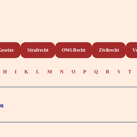
Gesetze
Strafrecht
OWi-Recht
Zivilrecht
V
H
I
K
L
M
N
O
P
Q
R
S
T
ng