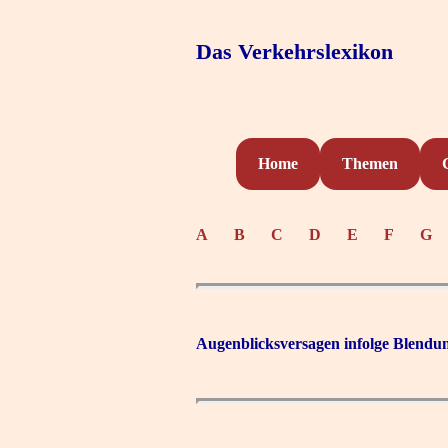
Das Verkehrslexikon
Home
Themen
A
B
C
D
E
F
G
Augenblicksversagen infolge Blendu