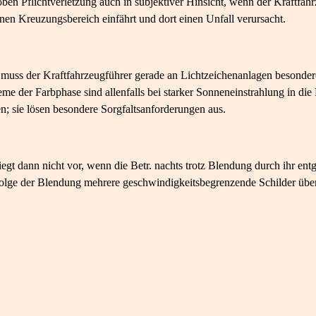
oben Pflichtverletzung auch in subjektiver Hinsicht, wenn der Kraftfahr
en Kreuzungsbereich einfährt und dort einen Unfall verursacht.
 muss der Kraftfahrzeugführer gerade an Lichtzeichenanlagen besonde
eme der Farbphase sind allenfalls bei starker Sonneneinstrahlung in di
; sie lösen besondere Sorgfaltsanforderungen aus.
egt dann nicht vor, wenn die Betr. nachts trotz Blendung durch ihr 
folge der Blendung mehrere geschwindigkeitsbegrenzende Schilder über